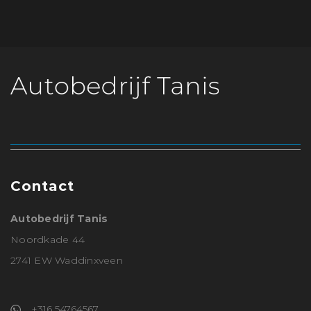
Contact
Autobedrijf Tanis
Noordkade 44
2741 EW Waddinxveen
+316 54764567