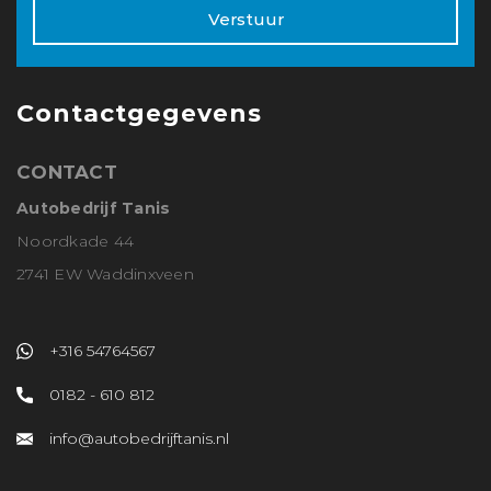
Verstuur
Contactgegevens
CONTACT
Autobedrijf Tanis
Noordkade 44
2741 EW Waddinxveen
+316 54764567
0182 - 610 812
info@autobedrijftanis.nl