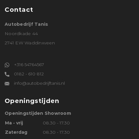
Contact
Autobedrijf Tanis
Noordkade 44
2741 EW Waddinxveen
+316 54764567
0182 - 610 812
info@autobedrijftanis.nl
Openingstijden
Openingstijden Showroom
Ma - vrij
08.30 - 17.30
Zaterdag
08.30 - 17.30