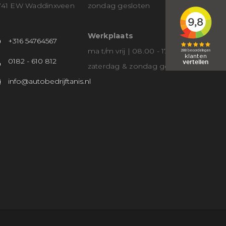
741 EW Waddinxveen
zondag gesloten
Werkplaats
+316 54764567
ma t/m vrij | 08.00 - 17.00
0182 - 610 812
zaterdag & zondag gesloten
info@autobedrijftanis.nl