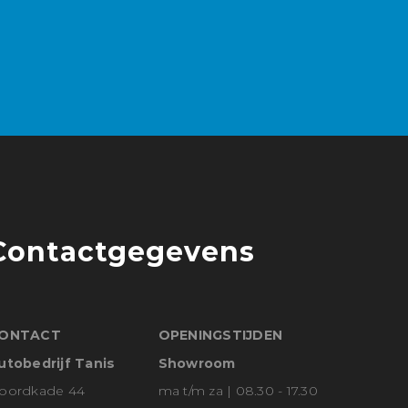
Contactgegevens
ONTACT
OPENINGSTIJDEN
utobedrijf Tanis
Showroom
oordkade 44
ma t/m za | 08.30 - 17.30