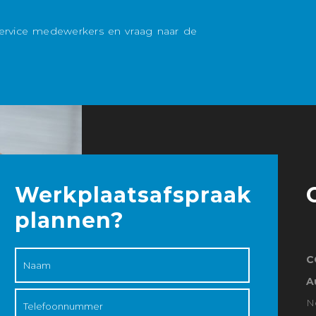
rvice medewerkers en vraag naar de
Werkplaatsafspraak
plannen?
C
A
N