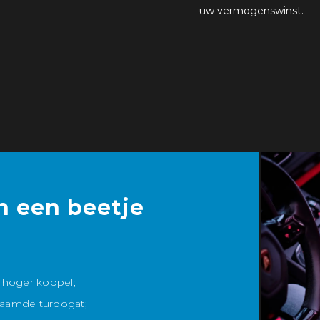
uw vermogenswinst.
n een beetje
 hoger koppel;
enaamde turbogat;