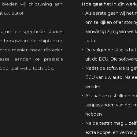
, bieden wij chiptuning aan;
Hoe gaat het in zijn werk
t uw auto!
Als eerste gaan wij he
om te kijken of er stori
ratuur en specifieke studies
aanwezig zijn gaan we k
le hoogwaardige chiptuning.
auto.
de manier, meer rijplezier,
De volgende stap is h
sse, aanzienlijke prestatie
uit de ECU. Die softwar
op. Dat wilt u toch ook.
Nadat de software is g
ECU van uw auto. Na een
worden.
Als laatste rest alleen n
aanpassingen van het
hebben.
Na de testrit mag u zel
extra koppel en vermoge