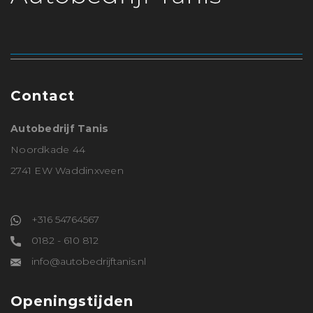
Contact
Autobedrijf Tanis
Noordkade 44
2741 EW Waddinxveen
+316 54764567
0182 - 610 812
info@autobedrijftanis.nl
Openingstijden