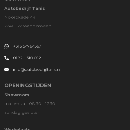
Autobedrijf Tanis
Noordkade 44
2741 EW Waddinxveen
+316 54764567
0182 - 610 812
info@autobedrijftanis.nl
OPENINGSTIJDEN
Showroom
ma t/m za | 08.30 - 17.30
zondag gesloten
Werkplaats