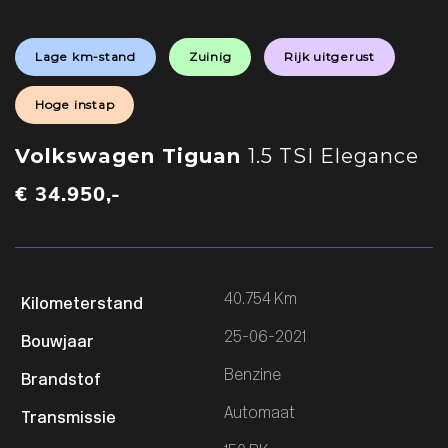
Lage km-stand
Zuinig
Rijk uitgerust
Hoge instap
Volkswagen Tiguan
1.5 TSI Elegance
€ 34.950,-
40.754 Km
25-06-2021
Benzine
Automaat