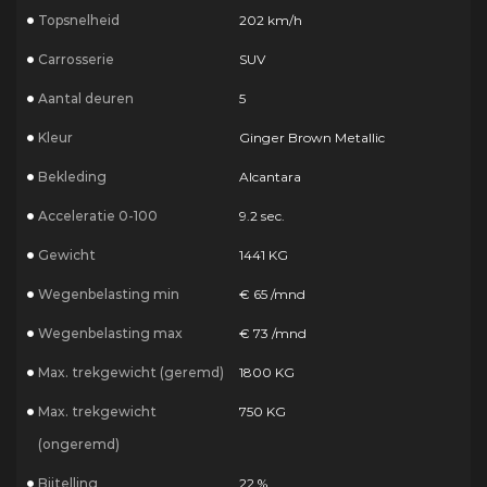
Topsnelheid
202 km/h
Carrosserie
SUV
Aantal deuren
5
Kleur
Ginger Brown Metallic
Bekleding
Alcantara
Acceleratie 0-100
9.2 sec.
Gewicht
1441 KG
Wegenbelasting min
€ 65 /mnd
Wegenbelasting max
€ 73 /mnd
Max. trekgewicht (geremd)
1800 KG
Max. trekgewicht
750 KG
(ongeremd)
Bijtelling
22 %