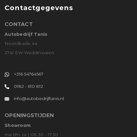
Contactgegevens
CONTACT
Autobedrijf Tanis
Noordkade 44
2741 EW Waddinxveen
+316 54764567
0182 - 610 812
info@autobedrijftanis.nl
OPENINGSTIJDEN
Showroom
ma t/m za | 08.30 - 17.30