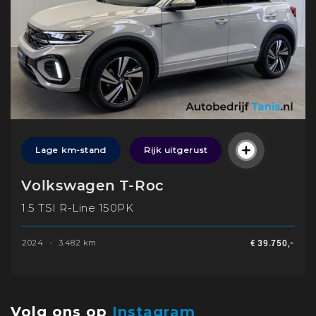
Lage km-stand
Rijk uitgerust
Volkswagen T-Roc
1.5 TSI R-Line 150PK
2024
-
3.482 km
€ 39.750,-
Volg ons op
Instagram