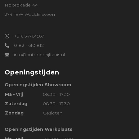
Noordkade 44
2741 EW Waddinxveen
+316 54764567
0182 - 610 812
info@autobedrijftanis.nl
Openingstijden
Openingstijden Showroom
Ma - vrij
08.30 - 17.30
Zaterdag
08.30 - 17.30
Zondag
Gesloten
Openingstijden Werkplaats
Ma - vrij
08.00 - 17.00