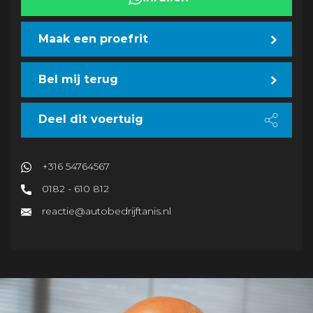
Maak een proefrit
Bel mij terug
Deel dit voertuig
+316 54764567
0182 - 610 812
reactie@autobedrijftanis.nl