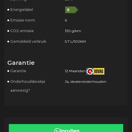
Energielabel
Emissie norm
6
CO2-emissie
130 g/km
Gemiddeld verbruik
5.7 L/100KM
Garantie
Garantie
12 Maanden
Onderhoudsboekje
Ja, dealeronderhouden
aanwezig?
inruilen