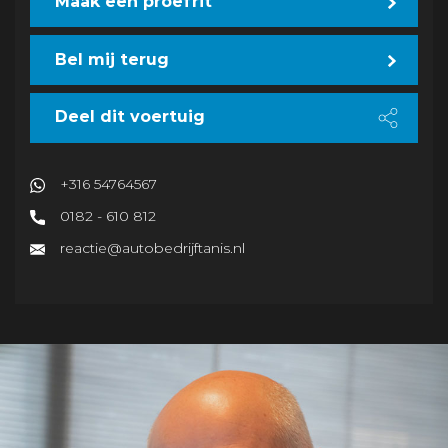
Maak een proefrit
Bel mij terug
Deel dit voertuig
+316 54764567
0182 - 610 812
reactie@autobedrijftanis.nl