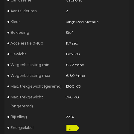
Carrosserie
Cabriolet
Aantal deuren
2
Kleur
Kings Red Metallic
Bekleding
Stof
Acceleratie 0-100
11.7 sec.
Gewicht
1387 KG
Wegenbelasting min
€ 72 /mnd
Wegenbelasting max
€ 80 /mnd
Max. trekgewicht (geremd)
1300 KG
Max. trekgewicht
740 KG
(ongeremd)
Bijtelling
22 %
Energielabel