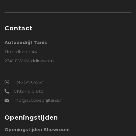
Contact
Autobedrijf Tanis
Noordkade 44
2741 EW Waddinxveen
+316 54764567
0182 - 610 812
info@autobedrijftanis.nl
Openingstijden
Openingstijden Showroom