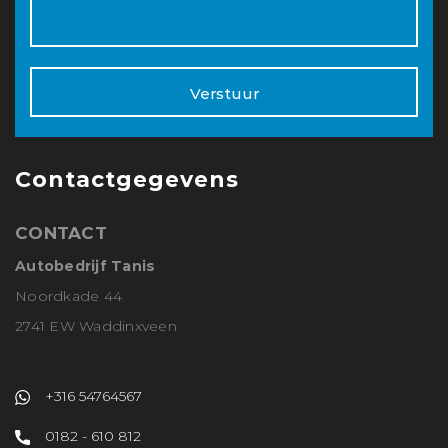
Verstuur
Contactgegevens
CONTACT
Autobedrijf Tanis
Noordkade 44
2741 EW Waddinxveen
+316 54764567
0182 - 610 812