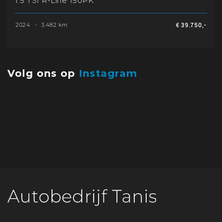
1.5 TSI R-Line 150PK
2024
-
3.482 km
€ 39.750,-
Volg ons op
Instagram