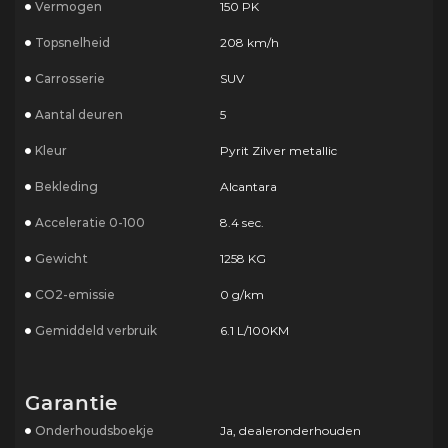
Vermogen
150 PK
Topsnelheid
208 km/h
Carrosserie
SUV
Aantal deuren
5
Kleur
Pyrit Zilver metallic
Bekleding
Alcantara
Acceleratie 0-100
8.4 sec.
Gewicht
1258 KG
CO2-emissie
0 g/km
Gemiddeld verbruik
6.1 L/100KM
Garantie
Onderhoudsboekje
Ja, dealeronderhouden