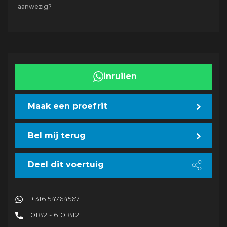
aanwezig?
inruilen
Maak een proefrit
Bel mij terug
Deel dit voertuig
+316 54764567
0182 - 610 812