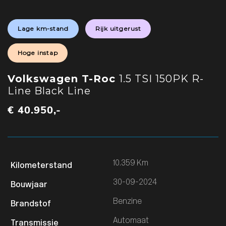
Lage km-stand
Rijk uitgerust
Hoge instap
Volkswagen T-Roc
1.5 TSI 150PK R-
Line Black Line
€ 40.950,-
10.359 Km
30-09-2024
Benzine
Automaat