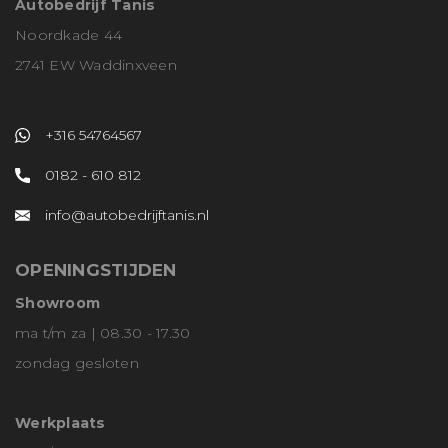
Autobedrijf Tanis
Noordkade 44
2741 EW Waddinxveen
+316 54764567
0182 - 610 812
info@autobedrijftanis.nl
OPENINGSTIJDEN
Showroom
ma t/m za | 08.30 - 17.30
zondag gesloten
Werkplaats