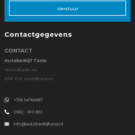
Verstuur
Contactgegevens
CONTACT
Autobedrijf Tanis
Noordkade 44
2741 EW Waddinxveen
+316 54764567
0182 - 610 812
info@autobedrijftanis.nl