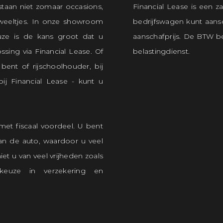
staan niet zomaar occasions,
Financial Lease is een z
uweeltjes. In onze showroom
bedrijfswagen kunt aansc
ze is de kans groot dat u
aanschafprijs. De BTW bet
ssing via Financial Lease. Of
belastingdienst.
 bent of rijschoolhouder, bij
bij Financial Lease - kunt u
met fiscaal voordeel. U bent
an de auto, waardoor u veel
et u van veel vrijheden zoals
keuze in verzekering en