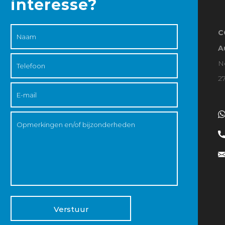
interesse?
C
A
N
2
Verstuur