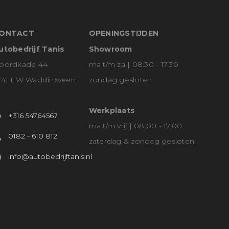
ONTACT
OPENINGSTIJDEN
utobedrijf Tanis
Showroom
oordkade 44
ma t/m za | 08.30 - 17.30
741 EW Waddinxveen
zondag gesloten
Werkplaats
+316 54764567
ma t/m vrij | 08.00 - 17.00
0182 - 610 812
zaterdag & zondag gesloten
info@autobedrijftanis.nl