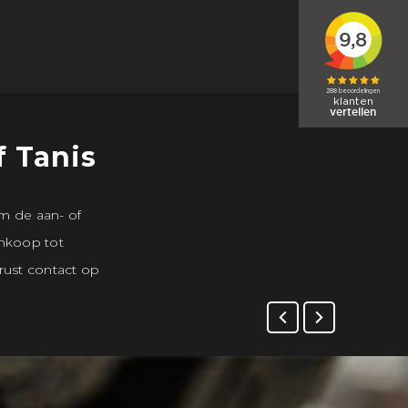
f Tanis
m de aan- of
inkoop tot
rust contact op