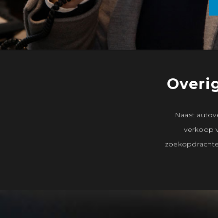
Overig
Naast autov
verkoop v
zoekopdrachten