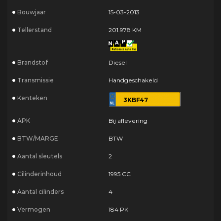
Bouwjaar
15-03-2013
Tellerstand
201.978 KM
Brandstof
Diesel
Transmissie
Handgeschakeld
Kenteken
3KBF47
APK
Bij aflevering
BTW/MARGE
BTW
Aantal sleutels
2
Cilinderinhoud
1995 CC
Aantal cilinders
4
Vermogen
184 PK