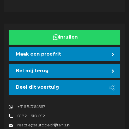
inruilen
Maak een proefrit
Bel mij terug
Deel dit voertuig
+316 54764567
0182 - 610 812
reactie@autobedrijftanis.nl