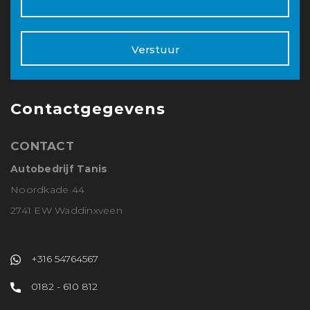
Verstuur
Contactgegevens
CONTACT
Autobedrijf Tanis
Noordkade 44
2741 EW Waddinxveen
+316 54764567
0182 - 610 812