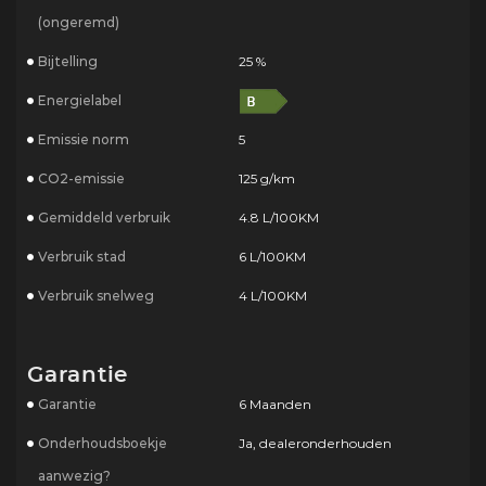
(ongeremd)
Bijtelling
25 %
Energielabel
Emissie norm
5
CO2-emissie
125 g/km
Gemiddeld verbruik
4.8 L/100KM
Verbruik stad
6 L/100KM
Verbruik snelweg
4 L/100KM
Garantie
Garantie
6 Maanden
Onderhoudsboekje
Ja, dealeronderhouden
aanwezig?