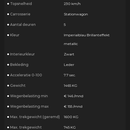
Topsnelheid
230 km/h
Carrosserie
Stationwagon
Aantal deuren
5
Kleur
Imperialblau Brillanteffekt
metallic
Interieurkleur
Zwart
Bekleding
Leder
Acceleratie 0-100
7.7 sec.
Gewicht
1465 KG
Wegenbelasting min
€ 146 /mnd
Wegenbelasting max
€ 155 /mnd
Max. trekgewicht (geremd)
1600 KG
Max. trekgewicht
745 KG