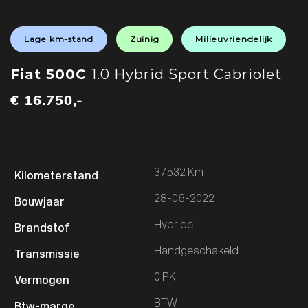
Lage km-stand
Zuinig
Milieuvriendelijk
Fiat 500C
1.0 Hybrid Sport Cabriolet
€ 16.750,-
37.532 Km
28-06-2022
Hybride
Handgeschakeld
0 PK
BTW