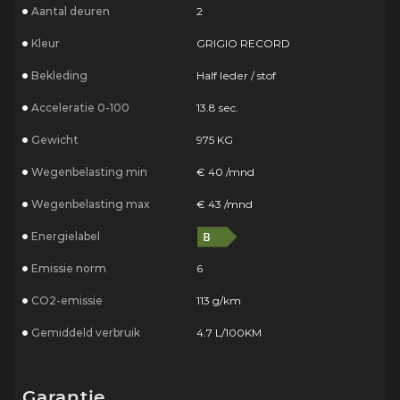
Aantal deuren
2
Kleur
GRIGIO RECORD
Bekleding
Half leder / stof
Acceleratie 0-100
13.8 sec.
Gewicht
975 KG
Wegenbelasting min
€ 40 /mnd
Wegenbelasting max
€ 43 /mnd
Energielabel
Emissie norm
6
CO2-emissie
113 g/km
Gemiddeld verbruik
4.7 L/100KM
Garantie