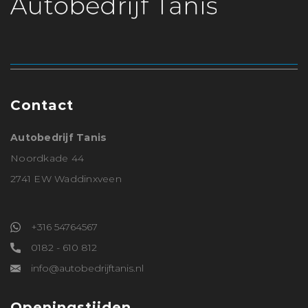
Contact
Autobedrijf Tanis
Noordkade 44
2741 EW Waddinxveen
+316 54764567
0182 - 610 812
info@autobedrijftanis.nl
Openingstijden