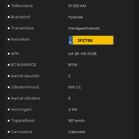
Tellerstand
37.532 KM
Brandstof
Hybride
Transmissie
Handgeschakeld
Kenteken
JFZ79X
APK
tot 28-06-2028
BTW/MARGE
BTW
Aantal sleutels
2
Cilinderinhoud
999 CC
Aantal cilinders
3
Vermogen
0 PK
Topsnelheid
167 km/h
Carrosserie
Cabriolet