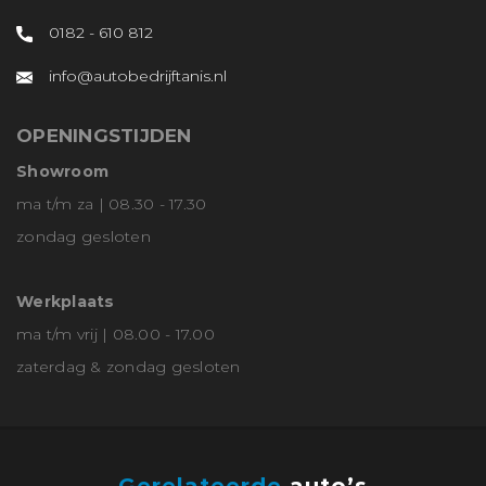
0182 - 610 812
info@autobedrijftanis.nl
OPENINGSTIJDEN
Showroom
ma t/m za | 08.30 - 17.30
zondag gesloten
Werkplaats
ma t/m vrij | 08.00 - 17.00
zaterdag & zondag gesloten
Gerelateerde
auto’s