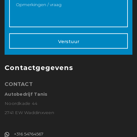
Verstuur
Contactgegevens
CONTACT
Autobedrijf Tanis
Noordkade 44
2741 EW Waddinxveen
+316 54764567