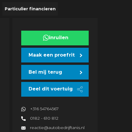
Particulier financieren
inruilen
Maak een proefrit
Bel mij terug
Deel dit voertuig
+316 54764567
0182 - 610 812
reactie@autobedrijftanis.nl