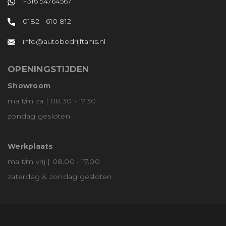
+316 54764567
0182 - 610 812
info@autobedrijftanis.nl
OPENINGSTIJDEN
Showroom
ma t/m za | 08.30 - 17.30
zondag gesloten
Werkplaats
ma t/m vrij | 08.00 - 17.00
zaterdag & zondag gesloten