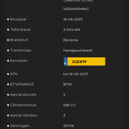
CARPLAY-STOEL
VERWARMING
Bouwjaar
16-06-2023
Tellerstand
3.004 KM
Brandstof
Benzine
Transmissie
Handgeschakeld
Kenteken
JGD67F
APK
tot 16-06-2027
BTW/MARGE
BTW
Aantal sleutels
2
Cilinderinhoud
998 CC
Aantal cilinders
3
Vermogen
101 PK