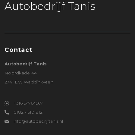
Contact
Autobedrijf Tanis
Noordkade 44
2741 EW Waddinxveen
+316 54764567
0182 - 610 812
info@autobedrijftanis.nl