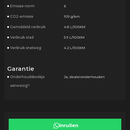
Emissie norm
6
CO2-emissie
109 g/km
Gemiddeld verbruik
4.8 L/100KM
Verbruik stad
5.9 L/100KM
Verbruik snelweg
4.2 L/100KM
Garantie
Onderhoudsboekje
Ja, dealeronderhouden
aanwezig?
inruilen