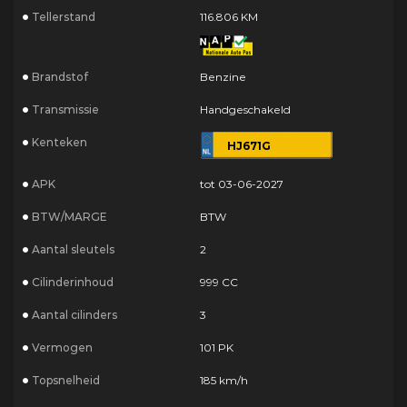
Tellerstand
116.806 KM
Brandstof
Benzine
Transmissie
Handgeschakeld
Kenteken
HJ671G
APK
tot 03-06-2027
BTW/MARGE
BTW
Aantal sleutels
2
Cilinderinhoud
999 CC
Aantal cilinders
3
Vermogen
101 PK
Topsnelheid
185 km/h