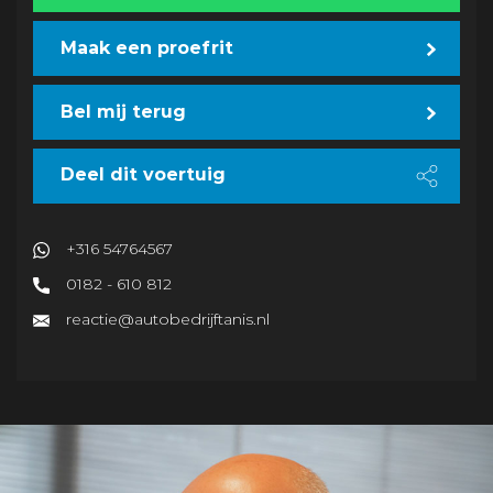
Maak een proefrit
Bel mij terug
Deel dit voertuig
+316 54764567
0182 - 610 812
reactie@autobedrijftanis.nl