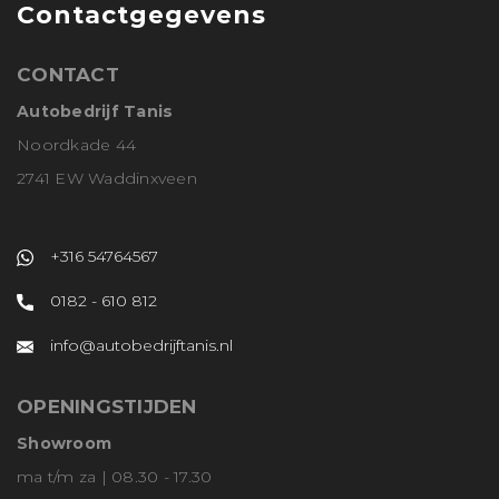
Contactgegevens
CONTACT
Autobedrijf Tanis
Noordkade 44
2741 EW Waddinxveen
+316 54764567
0182 - 610 812
info@autobedrijftanis.nl
OPENINGSTIJDEN
Showroom
ma t/m za | 08.30 - 17.30