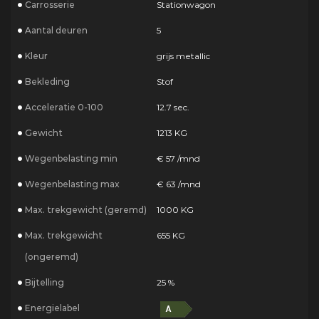
Carrosserie
Stationwagon
Aantal deuren
5
Kleur
grijs metallic
Bekleding
Stof
Acceleratie 0-100
12.7 sec.
Gewicht
1213 KG
Wegenbelasting min
€ 57 /mnd
Wegenbelasting max
€ 63 /mnd
Max. trekgewicht (geremd)
1000 KG
Max. trekgewicht
655 KG
(ongeremd)
Bijtelling
25 %
Energielabel