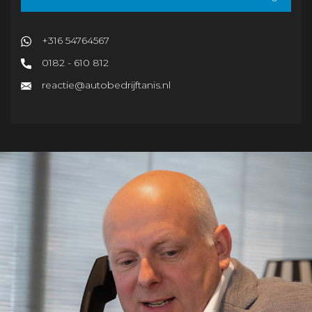
+316 54764567
0182 - 610 812
reactie@autobedrijftanis.nl