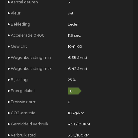
Aantal deuren
3
Kleur
wit
Bekleding
Leder
Acceleratie 0-100
11.9 sec.
Gewicht
1041 KG
Wegenbelasting min
€ 38 /mnd
Wegenbelasting max
€ 42 /mnd
Bijtelling
25 %
Energielabel
Emissie norm
6
CO2-emissie
105 g/km
Gemiddeld verbruik
4.5 L/100KM
Verbruik stad
5.5 L/100KM