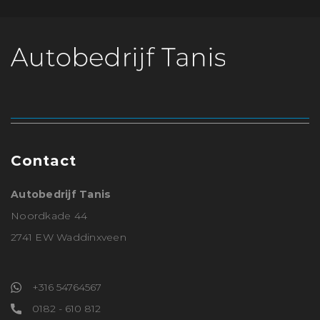
Contact
Autobedrijf Tanis
Noordkade 44
2741 EW Waddinxveen
+316 54764567
0182 - 610 812